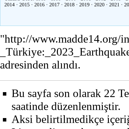
2014
·
2015
·
2016
·
2017
·
2018
·
2019
·
2020
·
2021
·
2
"
http://www.madde14.org/i
_Türkiye:_2023_Earthquak
adresinden alındı.
Bu sayfa son olarak 22 T
saatinde düzenlenmiştir.
Aksi belirtilmedikçe içer