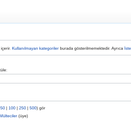
içerir.
Kullanılmayan kategoriler
burada gösterilmemektedir. Ayrıca
İst
üle:
|
50
|
100
|
250
|
500
) gör
Mülteciler
‏‎ (üye)