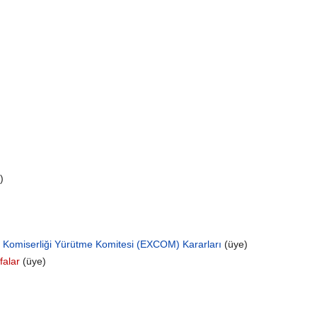
e)
ek Komiserliği Yürütme Komitesi (EXCOM) Kararları
‏‎ (üye)
falar
‏‎ (üye)