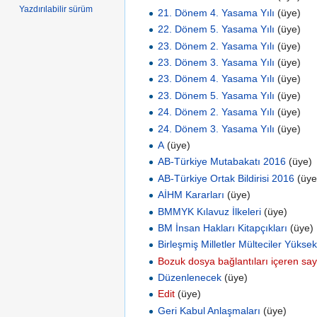
Yazdırılabilir sürüm
21. Dönem 4. Yasama Yılı
‏‎ (üye)
22. Dönem 5. Yasama Yılı
‏‎ (üye)
23. Dönem 2. Yasama Yılı
‏‎ (üye)
23. Dönem 3. Yasama Yılı
‏‎ (üye)
23. Dönem 4. Yasama Yılı
‏‎ (üye)
23. Dönem 5. Yasama Yılı
‏‎ (üye)
24. Dönem 2. Yasama Yılı
‏‎ (üye)
24. Dönem 3. Yasama Yılı
‏‎ (üye)
A
‏‎ (üye)
AB-Türkiye Mutabakatı 2016
‏‎ (üye)
AB-Türkiye Ortak Bildirisi 2016
‏‎ (üy
AİHM Kararları
‏‎ (üye)
BMMYK Kılavuz İlkeleri
‏‎ (üye)
BM İnsan Hakları Kitapçıkları
‏‎ (üye)
Birleşmiş Milletler Mülteciler Yüks
Bozuk dosya bağlantıları içeren say
Düzenlenecek
‏‎ (üye)
Edit
‏‎ (üye)
Geri Kabul Anlaşmaları
‏‎ (üye)