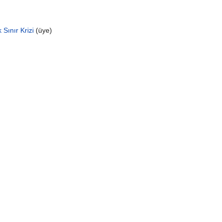
Sınır Krizi
‏‎ (üye)