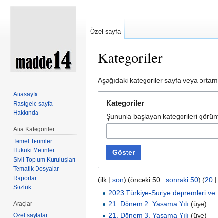
Özel sayfa
Kategoriler
Şuraya atla:
kullan
,
ara
Aşağıdaki kategoriler sayfa veya ortam 
Anasayfa
Kategoriler
Rastgele sayfa
Hakkında
Şununla başlayan kategorileri görünt
Ana Kategoriler
Temel Terimler
Hukuki Metinler
Göster
Sivil Toplum Kuruluşları
Tematik Dosyalar
Raporlar
(ilk |
son
) (önceki 50 |
sonraki 50
) (
20
Sözlük
2023 Türkiye-Suriye depremleri ve 
21. Dönem 2. Yasama Yılı
‏‎ (üye)
Araçlar
21. Dönem 3. Yasama Yılı
‏‎ (üye)
Özel sayfalar