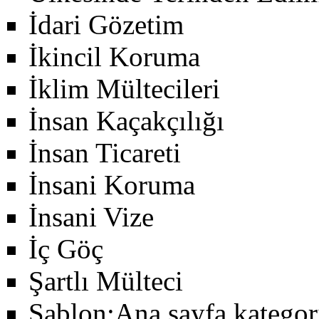
İdari Gözetim
İkincil Koruma
İklim Mültecileri
İnsan Kaçakçılığı
İnsan Ticareti
İnsani Koruma
İnsani Vize
İç Göç
Şartlı Mülteci
Şablon:Ana sayfa kategor