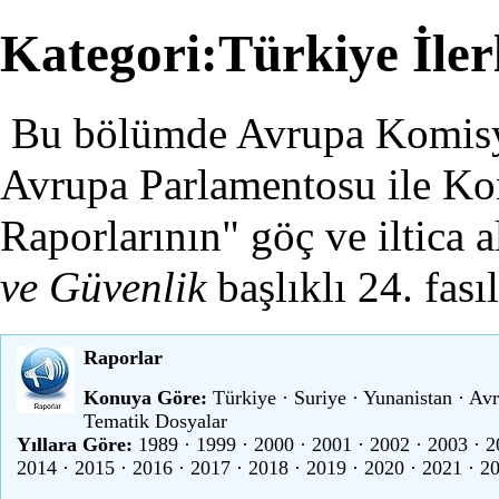
Kategori:Türkiye İle
Bu bölümde Avrupa Komisyo
Avrupa Parlamentosu ile Ko
Raporlarının" göç ve iltica a
ve Güvenlik
başlıklı 24. fasıl
Raporlar
Konuya Göre:
Türkiye
·
Suriye
·
Yunanistan
·
Avr
Tematik Dosyalar
Yıllara Göre:
1989
·
1999
·
2000
·
2001
·
2002
·
2003
·
2
2014
·
2015
·
2016
·
2017
·
2018
·
2019
·
2020
·
2021
·
2