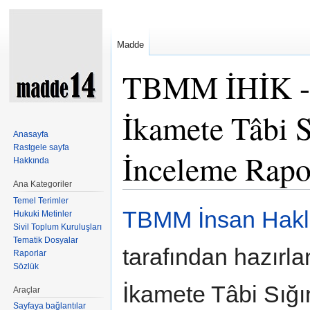
Madde
TBMM İHİK - S
İkamete Tâbi 
Anasayfa
Rastgele sayfa
İnceleme Rapo
Hakkında
Ana Kategoriler
Şuraya atla:
kullan
,
ara
Temel Terimler
TBMM İnsan Hakl
Hukuki Metinler
Sivil Toplum Kuruluşları
Tematik Dosyalar
tarafından hazırl
Raporlar
Sözlük
İkamete Tâbi Sığı
Araçlar
Sayfaya bağlantılar