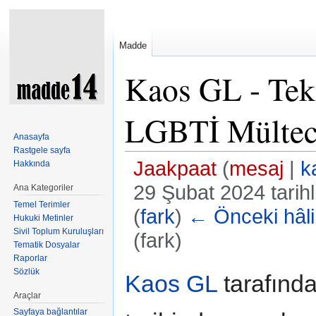
Madde
Kaos GL - Tek
LGBTİ Mülteci
Anasayfa
Rastgele sayfa
Jaakpaat
(
mesaj
|
k
Hakkında
29 Şubat 2024 tarih
Ana Kategoriler
Temel Terimler
(
fark
)
← Önceki hâli
Hukuki Metinler
Sivil Toplum Kuruluşları
(fark)
Tematik Dosyalar
Şuraya atla:
kullan
,
ara
Raporlar
Sözlük
Kaos GL
tarafınd
Araçlar
Sayfaya bağlantılar