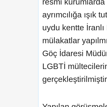
resmi kurumlarda 
ayrımcılığa ışık t
uydu kentte İranl
mülakatlar yapılmı
Göç İdaresi Müdürl
LGBTİ mültecileri
gerçekleştirilmiştir
Yapılan görüşmele