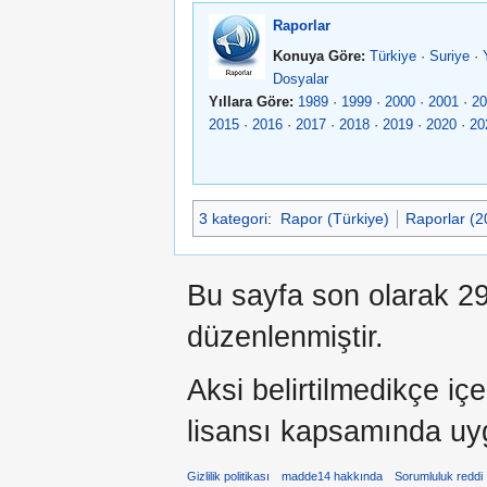
Raporlar
Konuya Göre:
Türkiye
·
Suriye
·
Dosyalar
Yıllara Göre:
1989
·
1999
·
2000
·
2001
·
20
2015
·
2016
·
2017
·
2018
·
2019
·
2020
·
20
3 kategori
:
Rapor (Türkiye)
Raporlar (2
Bu sayfa son olarak 29
düzenlenmiştir.
Aksi belirtilmedikçe iç
lisansı kapsamında uy
Gizlilik politikası
madde14 hakkında
Sorumluluk reddi