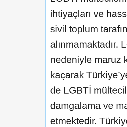
ihtiyaçları ve has
sivil toplum taraf
alınmamaktadır. L
nedeniyle maruz ka
kaçarak Türkiye’y
de LGBTİ mültecile
damgalama ve mar
etmektedir. Türkiy