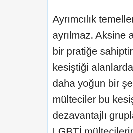
Ayrımcılık temeller
ayrılmaz. Aksine a
bir pratiğe sahipt
kesiştiği alanlard
daha yoğun bir şe
mülteciler bu kesi
dezavantajlı grup
LGBTİ mültecilerin