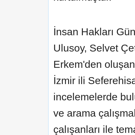
İnsan Hakları Gü
Ulusoy, Selvet Çet
Erkem'den oluşan 
İzmir ili Seferehi
incelemelerde bul
ve arama çalışmal
çalışanları ile te