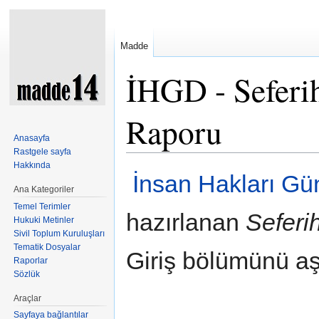
Madde
İHGD - Seferi
Raporu
Anasayfa
Rastgele sayfa
Şuraya atla:
kullan
,
ara
Hakkında
İnsan Hakları Gü
Ana Kategoriler
Temel Terimler
hazırlanan
Seferi
Hukuki Metinler
Sivil Toplum Kuruluşları
Tematik Dosyalar
Giriş bölümünü aşa
Raporlar
Sözlük
Araçlar
Sayfaya bağlantılar