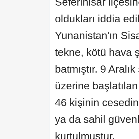
Seferihisar ilçesi
oldukları iddia e
Yunanistan'ın Si
tekne, kötü hava ş
batmıştır. 9 Aralı
üzerine başlatıla
46 kişinin cesedin
ya da sahil güvenl
kurtulmuştur.