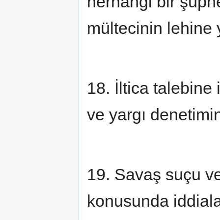
herhangi bir şüphe
mültecinin lehine 
18. İltica talebine 
ve yargı denetimin
19. Savaş suçu ve 
konusunda iddiala