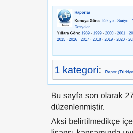
Raporlar
Konuya Göre:
Türkiye
·
Suriye
·
Dosyalar
Yıllara Göre:
1989
·
1999
·
2000
·
2001
·
20
2015
·
2016
·
2017
·
2018
·
2019
·
2020
·
20
1 kategori
:
Rapor (Türkiye
Bu sayfa son olarak 27
düzenlenmiştir.
Aksi belirtilmedikçe iç
lisansı kapsamında uy