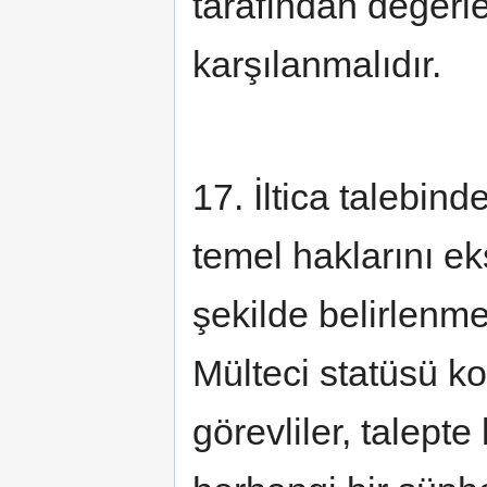
tarafından değerle
karşılanmalıdır.
17. İltica talebind
temel haklarını ek
şekilde belirlenmel
Mülteci statüsü k
görevliler, talept