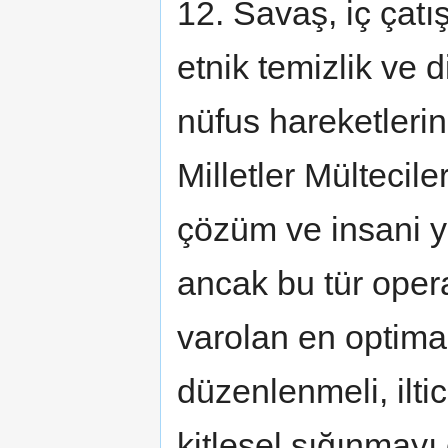
12. Savaş, iç çatı
etnik temizlik ve d
nüfus hareketleri
Milletler Mültecil
çözüm ve insani y
ancak bu tür opera
varolan en optima
düzenlenmeli, ilti
kitlesel sığınmay