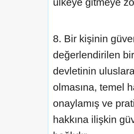
ülkeye gitmeye z
8. Bir kişinin güv
değerlendirilen bi
devletinin ulusla
olmasına, temel ha
onaylamış ve prati
hakkına ilişkin gü