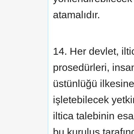
atamalıdır.
14. Her devlet, ilt
prosedürleri, ins
üstünlüğü ilkesine
işletebilecek yetk
iltica talebinin es
bu kuruluş tarafın