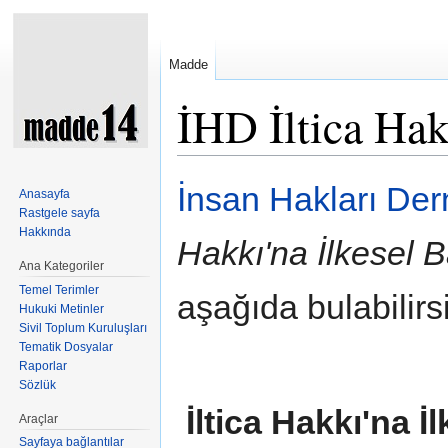
Madde
İHD İltica Hak
Şuraya atla:
kullan
,
ara
İnsan Hakları Der
Anasayfa
Rastgele sayfa
Hakkında
Hakkı'na İlkesel B
Ana Kategoriler
Temel Terimler
aşağıda bulabilirsi
Hukuki Metinler
Sivil Toplum Kuruluşları
Tematik Dosyalar
Raporlar
Sözlük
İltica Hakkı'na İ
Araçlar
Sayfaya bağlantılar