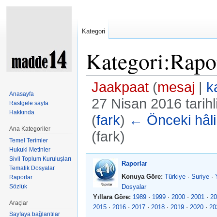
Kategori
Kategori:Rapo
Jaakpaat
(
mesaj
|
k
Anasayfa
27 Nisan 2016 tarih
Rastgele sayfa
Hakkında
(
fark
)
← Önceki hâli
Ana Kategoriler
(fark)
Temel Terimler
Şuraya atla:
kullan
,
ara
Hukuki Metinler
Sivil Toplum Kuruluşları
Raporlar
Tematik Dosyalar
Konuya Göre:
Türkiye
·
Suriye
·
Raporlar
Sözlük
Dosyalar
Yıllara Göre:
1989
·
1999
·
2000
·
2001
·
20
Araçlar
2015
·
2016
·
2017
·
2018
·
2019
·
2020
·
20
Sayfaya bağlantılar