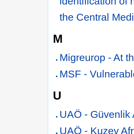
identification of
the Central Med
M
Migreurop - At t
MSF - Vulnerabl
U
UAÖ - Güvenlik A
UAÖ - Kuzey Afri