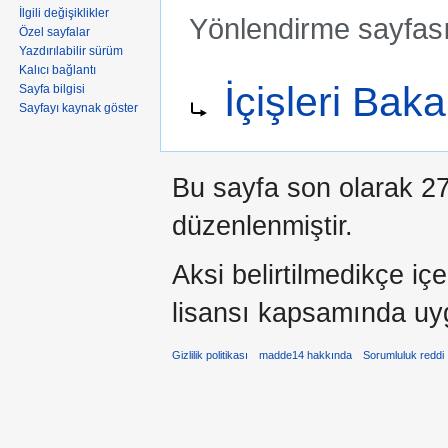
İlgili değişiklikler
Yönlendirme sayfas
Özel sayfalar
Yazdırılabilir sürüm
Şuraya atla:
kullan
,
ara
Kalıcı bağlantı
Şuraya yönlendir:
İçişleri Bak
Sayfa bilgisi
Sayfayı kaynak göster
Bu sayfa son olarak 27
düzenlenmiştir.
Aksi belirtilmedikçe iç
lisansı kapsamında uy
Gizlilik politikası
madde14 hakkında
Sorumluluk reddi