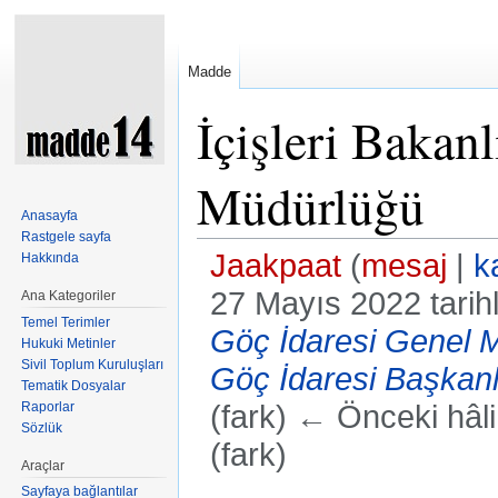
Madde
İçişleri Bakan
Müdürlüğü
Anasayfa
Rastgele sayfa
Jaakpaat
(
mesaj
|
k
Hakkında
27 Mayıs 2022 tarih
Ana Kategoriler
Temel Terimler
Göç İdaresi Genel 
Hukuki Metinler
Sivil Toplum Kuruluşları
Göç İdaresi Başkanl
Tematik Dosyalar
Raporlar
(fark) ← Önceki hâli 
Sözlük
(fark)
Araçlar
Sayfaya bağlantılar