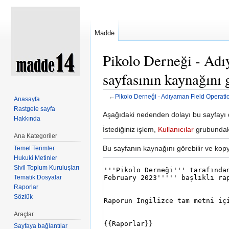
Madde
Pikolo Derneği - Ad
sayfasının kaynağını 
←
Pikolo Derneği - Adıyaman Field Operat
Anasayfa
Şuraya atla:
kullan
,
ara
Rastgele sayfa
Aşağıdaki nedenden dolayı bu sayfayı d
Hakkında
İstediğiniz işlem,
Kullanıcılar
grubundaki 
Ana Kategoriler
Bu sayfanın kaynağını görebilir ve kopya
Temel Terimler
Hukuki Metinler
Sivil Toplum Kuruluşları
Tematik Dosyalar
Raporlar
Sözlük
Araçlar
Sayfaya bağlantılar