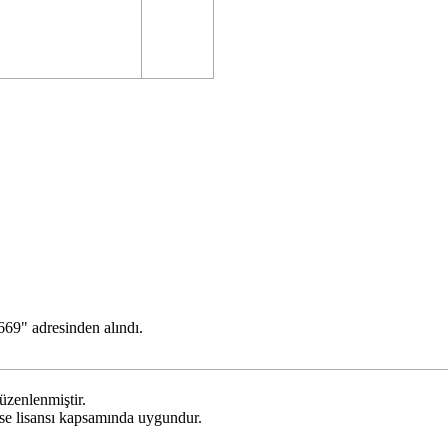
669
" adresinden alındı.
üzenlenmiştir.
se
lisansı kapsamında uygundur.