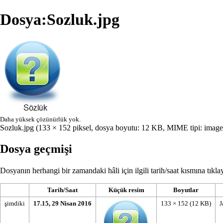
Dosya:Sozluk.jpg
Daha yüksek çözünürlük yok.
Sozluk.jpg
‎
(133 × 152 piksel, dosya boyutu: 12 KB, MIME tipi:
image
Dosya geçmişi
Dosyanın herhangi bir zamandaki hâli için ilgili tarih/saat kısmına tıkla
Tarih/Saat
Küçük resim
Boyutlar
şimdiki
17.15, 29 Nisan 2016
133 × 152
(12 KB)
J