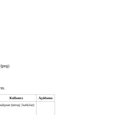
/jpeg
)
yın.
Kullanıcı
Açıklama
aakpaat
(
mesaj
|
katkılar
)