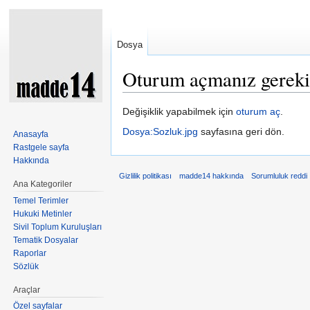
Dosya
Oturum açmanız gereki
Şuraya atla:
kullan
,
ara
Değişiklik yapabilmek için
oturum aç
.
Dosya:Sozluk.jpg
sayfasına geri dön.
Anasayfa
Rastgele sayfa
Hakkında
Gizlilik politikası
madde14 hakkında
Sorumluluk reddi
Ana Kategoriler
Temel Terimler
Hukuki Metinler
Sivil Toplum Kuruluşları
Tematik Dosyalar
Raporlar
Sözlük
Araçlar
Özel sayfalar