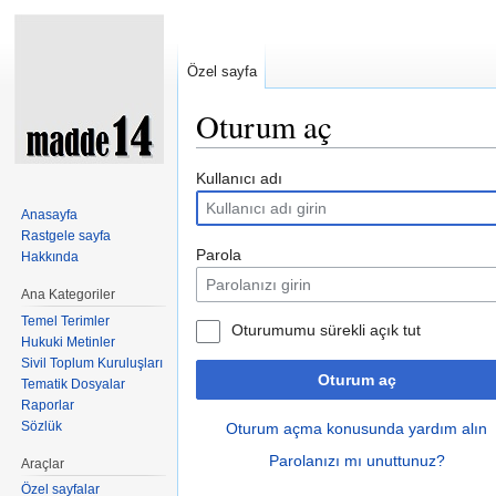
Özel sayfa
Oturum aç
Şuraya atla:
kullan
,
ara
Kullanıcı adı
Anasayfa
Rastgele sayfa
Parola
Hakkında
Ana Kategoriler
Temel Terimler
Oturumumu sürekli açık tut
Hukuki Metinler
Sivil Toplum Kuruluşları
Oturum aç
Tematik Dosyalar
Raporlar
Sözlük
Oturum açma konusunda yardım alın
Parolanızı mı unuttunuz?
Araçlar
Özel sayfalar