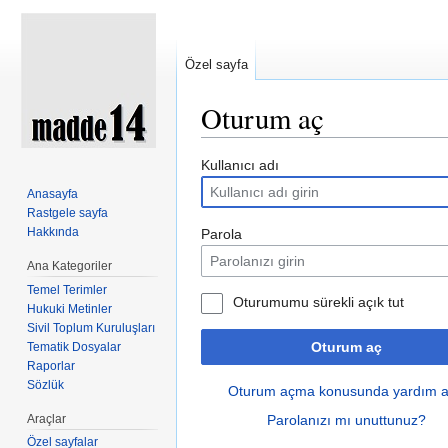
Özel sayfa
Oturum aç
Şuraya atla:
kullan
,
ara
Kullanıcı adı
Anasayfa
Rastgele sayfa
Hakkında
Parola
Ana Kategoriler
Temel Terimler
Oturumumu sürekli açık tut
Hukuki Metinler
Sivil Toplum Kuruluşları
Oturum aç
Tematik Dosyalar
Raporlar
Sözlük
Oturum açma konusunda yardım a
Araçlar
Parolanızı mı unuttunuz?
Özel sayfalar