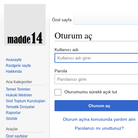
Özel sayfa
Oturum aç
Şuraya atla:
kullan
,
ara
Kullanıcı adı
Anasayfa
Rastgele sayfa
Parola
Hakkında
Ana Kategoriler
Temel Terimler
Oturumumu sürekli açık tut
Hukuki Metinler
Sivil Toplum Kuruluşları
Oturum aç
Tematik Dosyalar
Raporlar
Sözlük
Oturum açma konusunda yardım alın
Parolanızı mı unuttunuz?
Araçlar
Özel sayfalar