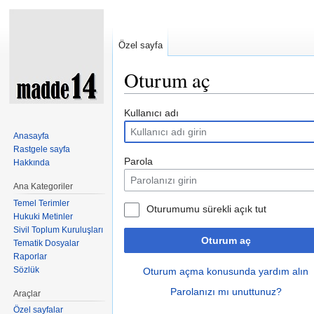
Özel sayfa
Oturum aç
Şuraya atla:
kullan
,
ara
Kullanıcı adı
Anasayfa
Rastgele sayfa
Parola
Hakkında
Ana Kategoriler
Temel Terimler
Oturumumu sürekli açık tut
Hukuki Metinler
Sivil Toplum Kuruluşları
Oturum aç
Tematik Dosyalar
Raporlar
Sözlük
Oturum açma konusunda yardım alın
Parolanızı mı unuttunuz?
Araçlar
Özel sayfalar