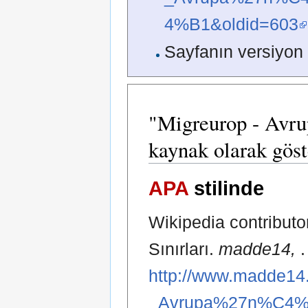
4%B1&oldid=603
Sayfanın versiyon 
"Migreurop - Avrup
kaynak olarak göst
APA
stilinde
Wikipedia contributo
Sınırları.
madde14,
http://www.madde14.
_Avrupa%27n%C4%