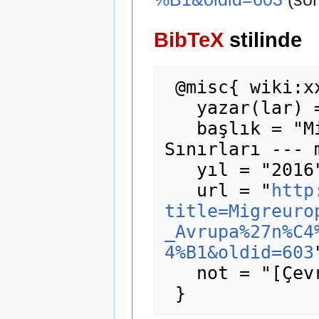
BibTeX
stilinde
 @misc{ wiki:xxx,

   yazar(lar) = "madde14",

   başlık = "Migreurop - Avrupa'nın Katil 
Sınırları --- 
   yıl = "2016",

   url = "
http
title=Migreuro
_Avrupa%27n%C4
4%B1&oldid=603
   not = "[Çevrimiçi; erişim 7-Ağustos-2026]"
