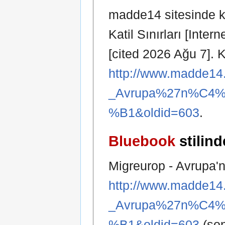
madde14 sitesinde k
Katil Sınırları [Inte
[cited 2026 Ağu 7]. K
http://www.madde14.
_Avrupa%27n%C4%
%B1&oldid=603
.
Bluebook
stilind
Migreurop - Avrupa'nı
http://www.madde14.
_Avrupa%27n%C4%
%B1&oldid=603
(son