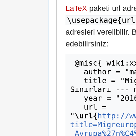
LaTeX
paketi url adr
\usepackage{url
adresleri verelibilir.
edebilirsiniz:
 @misc{ wiki:xxx,

   author = "madde14",

   title = "Migreurop - Avrupa'nın Katil 
Sınırları --- 
   year = "2016",

   url = 
"
\url{
http://w
title=Migreuro
_Avrupa%27n%C4