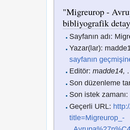
"Migreurop - Avrup
bibliyografik detay
Sayfanın adı: Migre
Yazar(lar): madde1
sayfanın geçmişin
Editör:
madde14,
.
Son düzenleme tar
Son istek zamanı:
Geçerli URL:
http
title=Migreurop_-
_Avrupa%27n%C