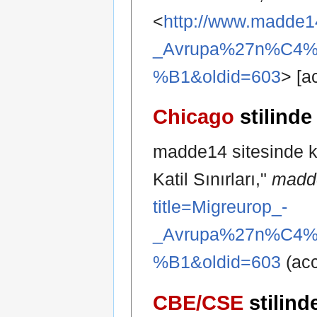
<
http://www.madde14
_Avrupa%27n%C4%
%B1&oldid=603
> [a
Chicago
stilinde
madde14 sitesinde ka
Katil Sınırları,"
madde
title=Migreurop_-
_Avrupa%27n%C4%
%B1&oldid=603
(acc
CBE/CSE
stilind