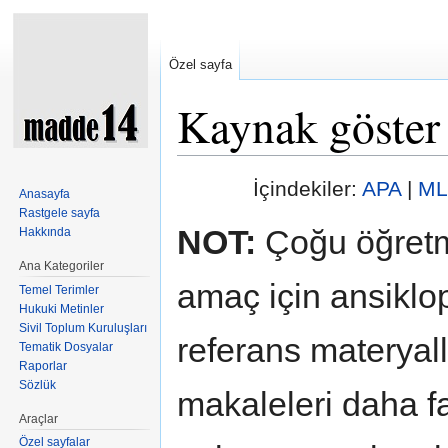
Özel sayfa
Kaynak göster
Şuraya atla:
kullan
,
ara
İçindekiler:
APA
|
ML
Anasayfa
Rastgele sayfa
NOT:
Çoğu öğretm
Hakkında
Ana Kategoriler
amaç için ansiklop
Temel Terimler
Hukuki Metinler
Sivil Toplum Kuruluşları
referans materyal
Tematik Dosyalar
Raporlar
Sözlük
makaleleri daha fa
Araçlar
Özel sayfalar