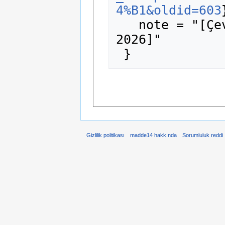
4%B1&oldid=603
   note = "[Çevrimiçi; erişim 7-Ağustos-
2026]"

Gizlilik politikası
madde14 hakkında
Sorumluluk reddi