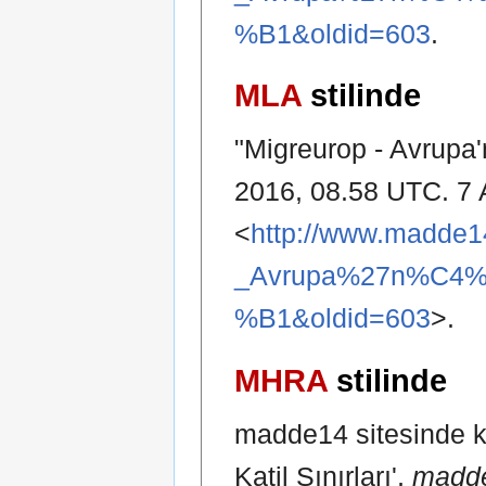
%B1&oldid=603
.
MLA
stilinde
"Migreurop - Avrupa'n
2016, 08.58 UTC. 7 
<
http://www.madde14
_Avrupa%27n%C4%
%B1&oldid=603
>.
MHRA
stilinde
madde14 sitesinde ka
Katil Sınırları',
madde