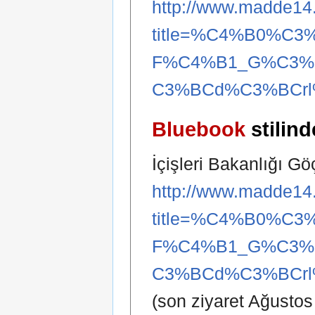
http://www.madde14.
title=%C4%B0%C3
F%C4%B1_G%C3%B
C3%BCd%C3%BCrl
Bluebook
stilind
İçişleri Bakanlığı G
http://www.madde14.
title=%C4%B0%C3
F%C4%B1_G%C3%B
C3%BCd%C3%BCrl
(son ziyaret Ağustos