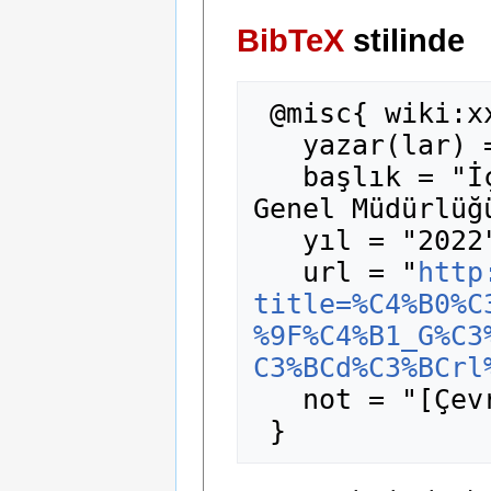
BibTeX
stilinde
 @misc{ wiki:xxx,

   yazar(lar) = "madde14",

   başlık = "İçişleri Bakanlığı Göç İdaresi 
Genel Müdürlüğ
   yıl = "2022",

   url = "
http
title=%C4%B0%C
%9F%C4%B1_G%C3
C3%BCd%C3%BCrl
   not = "[Çevrimiçi; erişim 8-Ağustos-2026]"
