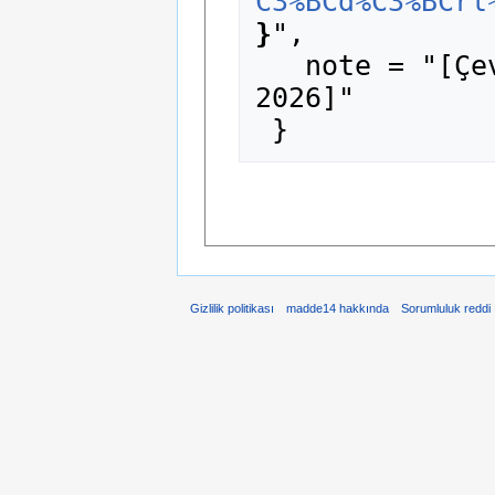
C3%BCd%C3%BCrl
}
",

   note = "[Çevrimiçi; erişim 8-Ağustos-
2026]"

Gizlilik politikası
madde14 hakkında
Sorumluluk reddi