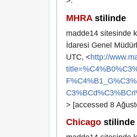
>.
MHRA
stilinde
madde14 sitesinde ka
İdaresi Genel Müdür
UTC, <
http://www.m
title=%C4%B0%C3
F%C4%B1_G%C3%B
C3%BCd%C3%BCrl
> [accessed 8 Ağust
Chicago
stilinde