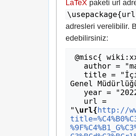
LaTeX
paketi url adr
\usepackage{url
adresleri verelibilir.
edebilirsiniz:
 @misc{ wiki:xxx,

   author = "madde14",

   title = "İçişleri Bakanlığı Göç İdaresi 
Genel Müdürlüğ
   year = "2022",

   url = 
"
\url{
http://w
title=%C4%B0%C
%9F%C4%B1_G%C3