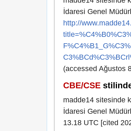
madde14 sitesinde ka
İdaresi Genel Müdür
http://www.madde14.
title=%C4%B0%C3
F%C4%B1_G%C3%B
C3%BCd%C3%BCrl
(accessed Ağustos 8
CBE/CSE
stilind
madde14 sitesinde ka
İdaresi Genel Müdürl
13.18 UTC [cited 2026