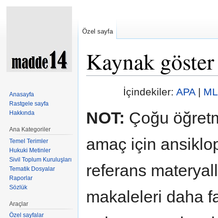
Özel sayfa
Kaynak göster
Şuraya atla:
kullan
,
ara
İçindekiler:
APA
|
ML
Anasayfa
Rastgele sayfa
NOT:
Çoğu öğretm
Hakkında
Ana Kategoriler
amaç için ansiklop
Temel Terimler
Hukuki Metinler
Sivil Toplum Kuruluşları
referans materyal
Tematik Dosyalar
Raporlar
Sözlük
makaleleri daha fa
Araçlar
Özel sayfalar