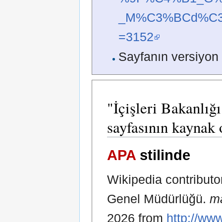
_M%C3%BCd%C3
=3152
Sayfanın versiyon
"İçişleri Bakanlı
sayfasının kaynak 
APA
stilinde
Wikipedia contributor
Genel Müdürlüğü.
m
2026 from
http://ww