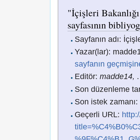
"İçişleri Bakanlı
sayfasının bibliyog
Sayfanın adı: İçiş
Yazar(lar): madde1
sayfanın geçmişin
Editör:
madde14,
.
Son düzenleme tar
Son istek zamanı:
Geçerli URL:
http
title=%C4%B0%C
%9F%C4%B1_G%C