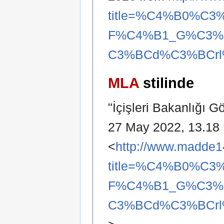
title=%C4%B0%C3
F%C4%B1_G%C3%B
C3%BCd%C3%BCrl
MLA
stilinde
"İçişleri Bakanlığı 
27 May 2022, 13.18
<
http://www.madde1
title=%C4%B0%C3
F%C4%B1_G%C3%B
C3%BCd%C3%BCrl