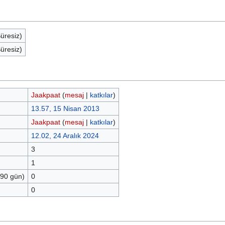
Süresiz)
Süresiz)
Jaakpaat
(
mesaj
|
katkılar
)
13.57, 15 Nisan 2013
Jaakpaat
(
mesaj
|
katkılar
)
12.02, 24 Aralık 2024
3
1
 90 gün)
0
0