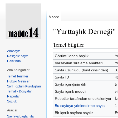
Madde
"Yurttaşlık Derneği" 
Şuraya atla:
kullan
,
ara
Temel bilgiler
Anasayfa
Görüntülenen başlık
Y
Rastgele sayfa
Hakkında
Varsayılan sıralama anahtarı
Y
Sayfa uzunluğu (bayt cinsinden)
3
Ana Kategoriler
Temel Terimler
Sayfa ID
4
Hukuki Metinler
Sayfa içeriğinin dili
tr
Sivil Toplum Kuruluşları
Sayfa içerik modeli
vi
Tematik Dosyalar
Raporlar
Robotlar tarafından endeksleniyor
İz
Sözlük
Bu sayfaya yönlendirme sayısı
1
Araçlar
Bir içerik sayfası sayılır
E
Sayfaya bağlantılar