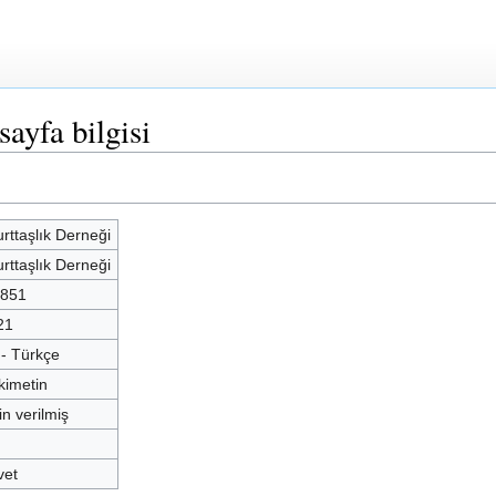
sayfa bilgisi
urttaşlık Derneği
urttaşlık Derneği
.851
21
 - Türkçe
kimetin
in verilmiş
vet