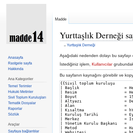
Madde
Yurttaşlık Derneği sa
←
Yurttaşlık Derneği
Şuraya atla:
kullan
,
ara
Aşağıdaki nedenden dolayı bu sayfayı d
Anasayfa
Rastgele sayfa
İstediğiniz işlem,
Kullanıcılar
grubundaki 
Hakkında
Bu sayfanın kaynağını görebilir ve kopya
Ana Kategoriler
Temel Terimler
Hukuki Metinler
Sivil Toplum Kuruluşları
Tematik Dosyalar
Raporlar
Sözlük
Araçlar
Sayfaya bağlantılar