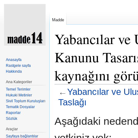
Madde
Yabancılar ve
Kanunu Tasarıs
Anasayfa
Rastgele sayfa
kaynağını gör
Hakkında
Ana Kategoriler
←
Yabancılar ve Ul
Temel Terimler
Hukuki Metinler
Taslağı
Sivil Toplum Kuruluşları
Tematik Dosyalar
Şuraya atla:
kullan
,
ara
Raporlar
Aşağıdaki nedende
Sözlük
Araçlar
yetkiniz yok:
Sayfaya bağlantılar