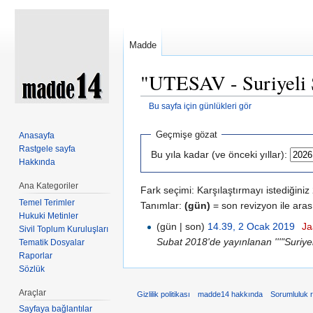
Madde
"UTESAV - Suriyeli S
Bu sayfa için günlükleri gör
Şuraya atla:
kullan
,
ara
Geçmişe gözat
Anasayfa
Rastgele sayfa
Bu yıla kadar (ve önceki yıllar):
Hakkında
Ana Kategoriler
Fark seçimi: Karşılaştırmayı istediğini
Temel Terimler
Tanımlar:
(gün)
= son revizyon ile aras
Hukuki Metinler
(gün | son)
14.39, 2 Ocak 2019
‎
Ja
Sivil Toplum Kuruluşları
Subat 2018'de yayınlanan '''"Suriyel
Tematik Dosyalar
Raporlar
Sözlük
Araçlar
Gizlilik politikası
madde14 hakkında
Sorumluluk 
Sayfaya bağlantılar