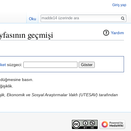
Giriş yap
Ara
Oku
fasının geçmişi
Yardım
iket
süzgeci:
r" düğmesine basın.
işiklik.
ojik, Ekonomik ve Sosyal Araştırmalar Vakfı (UTESAV) tarafından