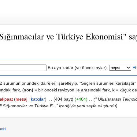
ığınmacılar ve Türkiye Ekonomisi" say
Bu aya kadar (ve önceki aylar):
Et
z 2 sürümün önündeki daireleri işaretleyip, "Seçilen sürümleri karşılaştı
ındaki fark,
(son)
= bir önceki revizyon ile arasındaki fark,
k
= küçük değ
akpaat
(
mesaj
|
katkılar
)
‎
. .
(404 bayt)
(+404)
‎
. .
(" Uluslararası Teknol
i Sığınmacılar ve Türkiye E..." içeriğiyle yeni sayfa oluşturdu)
reddi