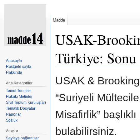
Madde
USAK-Brooking
Türkiye: Sonu
Anasayfa
Rastgele sayfa
Şuraya atla:
kullan
,
ara
Hakkında
USAK & Brookings 
Ana Kategoriler
Temel Terimler
“Suriyeli Mülteci
Hukuki Metinler
Sivil Toplum Kuruluşları
Tematik Dosyalar
Misafirlik” başlık
Raporlar
Sözlük
bulabilirsiniz.
Araçlar
Sayfaya bağlantılar