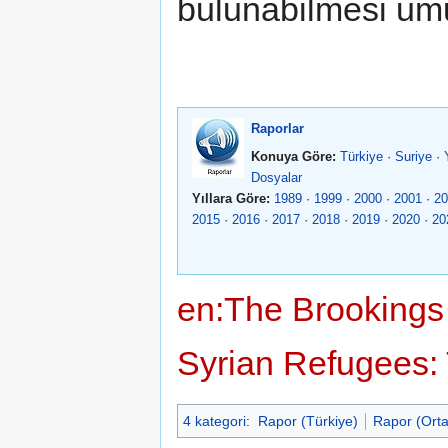
bulunabilmesi um
Raporlar
Konuya Göre:
Türkiye
·
Suriye
·
Dosyalar
Yıllara Göre:
1989
·
1999
·
2000
·
2001
·
20
2015
·
2016
·
2017
·
2018
·
2019
·
2020
·
20
en:The Brookings 
Syrian Refugees: T
4 kategori
:
Rapor (Türkiye)
Rapor (Ort