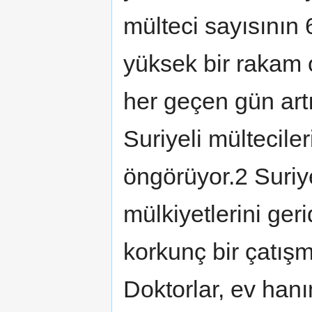
mülteci sayısının 
yüksek bir rakam 
her geçen gün art
Suriyeli mültecile
öngörüyor.2 Suriyel
mülkiyetlerini ger
korkunç bir çatış
Doktorlar, ev hanım