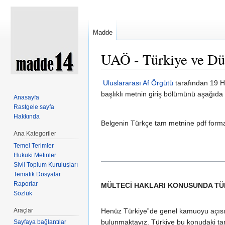
Madde
UAÖ - Türkiye ve Dü
Şuraya atla:
kullan
,
ara
Uluslararası Af Örgütü
tarafından 19 H
başlıklı metnin giriş bölümünü aşağıda b
Anasayfa
Rastgele sayfa
Hakkında
Belgenin Türkçe tam metnine pdf form
Ana Kategoriler
Temel Terimler
Hukuki Metinler
Sivil Toplum Kuruluşları
Tematik Dosyalar
Raporlar
MÜLTECİ HAKLARI KONUSUNDA TÜ
Sözlük
Araçlar
Henüz Türkiye‟de genel kamuoyu açısınd
bulunmaktayız. Türkiye bu konudaki ta
Sayfaya bağlantılar