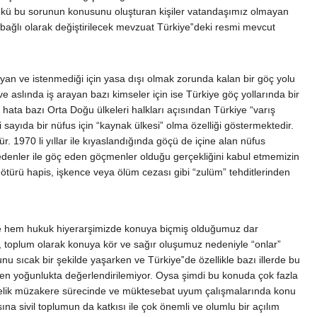
ünkü bu sorunun konusunu oluşturan kişiler vatandaşımız olmayan
bağlı olarak değiştirilecek mevzuat Türkiye‟deki resmi mevcut
an ve istenmediği için yasa dışı olmak zorunda kalan bir göç yolu
e aslında iş arayan bazı kimseler için ise Türkiye göç yollarında bir
e hata bazı Orta Doğu ülkeleri halkları açısından Türkiye “varış
sayıda bir nüfus için “kaynak ülkesi” olma özelliği göstermektedir.
1970 li yıllar ile kıyaslandığında göçü de içine alan nüfus
nedenler ile göç eden göçmenler olduğu gerçekliğini kabul etmemizin
n ötürü hapis, işkence veya ölüm cezası gibi “zulüm” tehditlerinden
üzde hem hukuk hiyerarşimizde konuya biçmiş olduğumuz dar
k, toplum olarak konuya kör ve sağır oluşumuz nedeniyle “onlar”
u sıcak bir şekilde yaşarken ve Türkiye‟de özellikle bazı illerde bu
en yoğunlukta değerlendirilemiyor. Oysa şimdi bu konuda çok fazla
üyelik müzakere sürecinde ve müktesebat uyum çalışmalarında konu
na sivil toplumun da katkısı ile çok önemli ve olumlu bir açılım