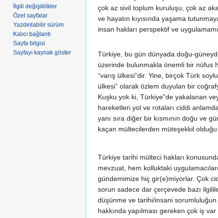
İlgili değişiklikler
çok az sivil toplum kuruluşu, çok az 
Özel sayfalar
ve hayatın kıyısında yaşama tutunmaya 
Yazdırılabilir sürüm
insan hakları perspektif ve uygulamamız
Kalıcı bağlantı
Sayfa bilgisi
Sayfayı kaynak göster
Türkiye, bu gün dünyada doğu-güneyden
üzerinde bulunmakla önemli bir nüfus har
“varış ülkesi”dir. Yine, birçok Türk soy
ülkesi” olarak özlem duyulan bir coğraf
Kuşku yok ki, Türkiye‟de yakalanan vey
hareketleri yol ve rotaları ciddi anla
yanı sıra diğer bir kısmının doğu ve gün
kaçan mültecilerden müteşekkil olduğ
Türkiye tarihi mülteci hakları konusun
mevzuat, hem kolluktaki uygulamacılard
gündemimize hiç gir(e)miyorlar. Çok cid
sorun sadece dar çerçevede bazı ilgil
düşünme ve tarihi/insani sorumluluğun
hakkında yapılması gereken çok iş var v