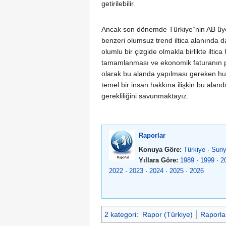
getirilebilir.
Ancak son dönemde Türkiye‟nin AB üyel
benzeri olumsuz trend iltica alanında d
olumlu bir çizgide olmakla birlikte ilt
tamamlanması ve ekonomik faturanın pa
olarak bu alanda yapılması gereken h
temel bir insan hakkına ilişkin bu alan
gerekliliğini savunmaktayız.
Raporlar
Konuya Göre:
Türkiye
·
Suri
Yıllara Göre:
1989
·
1999
·
2
2022
·
2023
·
2024
·
2025
·
2026
2 kategori
:
Rapor (Türkiye)
Raporla