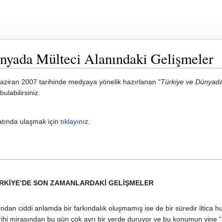
nyada Mülteci Alanındaki Gelişmeler
aziran 2007 tarihinde medyaya yönelik hazırlanan "
Türkiye ve Dünyada 
ulabilirsiniz.
atında ulaşmak için
tıklayınız
.
RKİYE’DE SON ZAMANLARDAKİ GELİŞMELER
an ciddi anlamda bir farkındalık oluşmamış ise de bir süredir iltica 
rihi mirasından bu gün çok ayrı bir yerde duruyor ve bu konumun yine 