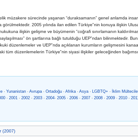
ik müzakere sürecinde yaşanan “duraksamanın” genel anlamda insan ha
a görülmektedir. 2005 yılında ilan edilen Türkiye‟nin konuya ilişkin Ul
ica hukukuna ilişkin gelişme ve büyümenin “coğrafi sınırlamanın kaldırı
ylaşılması” ön şartlarına bağlı tutulduğu UEP‟ndan bilinmektedir. Bun
ukuki düzenlemeler ve UEP‟nda açıklanan kurumların gelişmesini kana
daki tüm düzenlemelerin Türkiye‟nin siyasi ilişkiler geleceğinden bağım
ye
·
Yunanistan
·
Avrupa
·
Ortadoğu
·
Afrika
·
Asya
·
LGBTQ+
·
İklim Mültecile
000
·
2001
·
2002
·
2003
·
2004
·
2005
·
2006
·
2007
·
2008
·
2009
·
2010
·
201
r (2007)