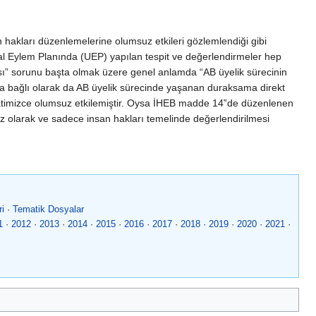
kları düzenlemelerine olumsuz etkileri gözlemlendiği gibi
usal Eylem Planında (UEP) yapılan tespit ve değerlendirmeler hep
lması” sorunu başta olmak üzere genel anlamda “AB üyelik sürecinin
a bağlı olarak da AB üyelik sürecinde yaşanan duraksama direkt
atimizce olumsuz etkilemiştir. Oysa İHEB madde 14‟de düzenlenen
sız olarak ve sadece insan hakları temelinde değerlendirilmesi
ri
·
Tematik Dosyalar
1
·
2012
·
2013
·
2014
·
2015
·
2016
·
2017
·
2018
·
2019
·
2020
·
2021
·