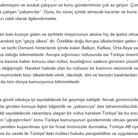
akademisyen ve avukat çalışıyor ve konu gündemimize çok az giriyor. Ç
çalışan “yabancılar”. Oysa, bu süreç içinde alınacak kararlar ve buna 
ı ciddi olarak ilgilendirmekte.
 batı-kuzeye giden ve tarihteki misyonunun aksine hiç de ipeksi olmay
eketi için “geçiş ülkesi” dir. Özellikle doğu Avrupa ülkelerinden gelen v
lu ve tarihi Osmanlı hinterlandı içinde kalan Balkan, Kafkas, Orta Asya v
ya olduğu bilinmektedir. Avrupa sığınmacı nüfusunda ise Türkiye önemli 
a basına haber konusu olan nüfus, buzdağının sadece görünen yüzüdür. 
mda değişmiştir. Hareket halinde olan bu nüfusun bir kısmının ekonomik 
eyimizdeki bazı ülkelerdeki etnik, ideolojik, dini ve benzeri baskılarda
u da tüm dünya kamuoyunca bilinmektedir.
da göreli oldukça iyi sayılabilecek bir geçmişe sahiptir. Ancak günüm
a görülen konuya ilişkin bilgisizlik ve „yabancıya‟ dair tahammülsüzlü
di sayılabilecek rakamlara ulaşan bir nüfus hareketi Türkiye‟de bu sorun
ileri “uğraştırırken” konu Türkiye kamuoyunun gündeminde olması gerek
 yeniden kuşanılması için bir fırsat önümüzde durmakta. Türkiye-AB 
e bu vesile ile Türkiye‟deki mülteci hukuku perspektifine ve uygulaması