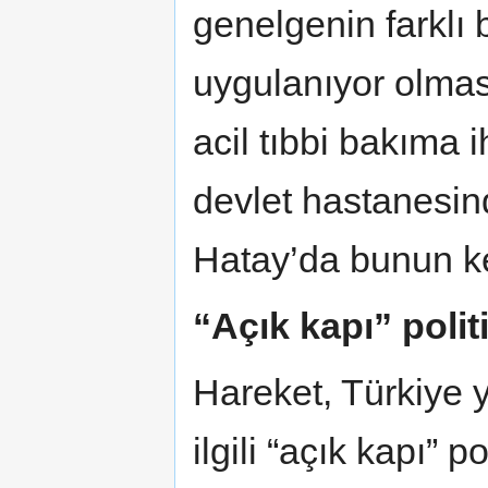
genelgenin farklı b
uygulanıyor olma
acil tıbbi bakıma i
devlet hastanesin
Hatay’da bunun ke
“Açık kapı” polit
Hareket, Türkiye ye
ilgili “açık kapı” p