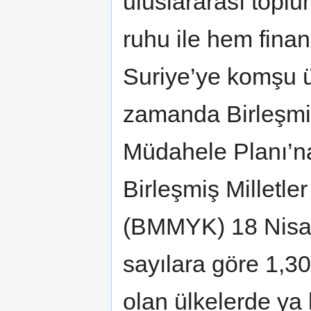
uluslararası topl
ruhu ile hem fina
Suriye’ye komşu ü
zamanda Birleşmiş
Müdahele Planı’na
Birleşmiş Milletle
(BMMYK) 18 Nisan 
sayılara göre 1,3
olan ülkelerde ya k