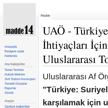
Madde
UAÖ - Türkiye:
İhtiyaçları İçi
Anasayfa
Rastgele sayfa
Uluslararası T
Hakkında
Ana Kategoriler
Şuraya atla:
kullan
,
ara
Temel Terimler
Uluslararası Af Ö
Hukuki Metinler
Sivil Toplum Kuruluşları
Tematik Dosyalar
"Türkiye: Suriyeli
Raporlar
Sözlük
karşılamak için u
Araçlar
Sayfaya bağlantılar