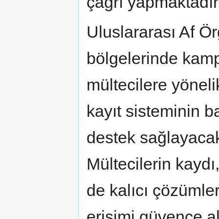
çağrı yapmaktadır
Uluslararası Af Ör
bölgelerinde kamp
mültecilere yönelik
kayıt sisteminin 
destek sağlayacak
Mültecilerin kaydı
de kalıcı çözümle
erişimi güvence a