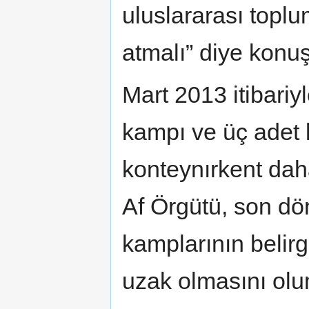
uluslararası toplum
atmalı” diye konuş
Mart 2013 itibariy
kampı ve üç adet 
konteynırkent da
Af Örgütü, son dö
kamplarının belirg
uzak olmasını olu