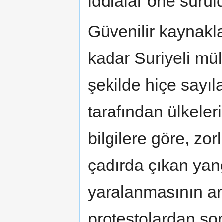
iddialar öne sürül
Güvenilir kaynakl
kadar Suriyeli mül
şekilde hiçe sayılan
tarafından ülkeler
bilgilere göre, zo
çadırda çıkan yang
yaralanmasının ar
protestolardan son