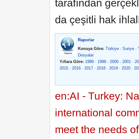
tarafından gerçekle
da çeşitli hak ihl
Raporlar
Konuya Göre:
Türkiye
·
Suriye
·
Dosyalar
Yıllara Göre:
1989
·
1999
·
2000
·
2001
·
20
2015
·
2016
·
2017
·
2018
·
2019
·
2020
·
20
en:AI - Turkey: Na
international comm
meet the needs of