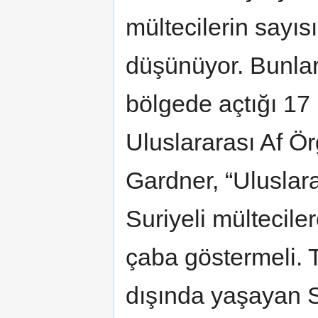
mültecilerin sayı
düşünüyor. Bunlar
bölgede açtığı 17
Uluslararası Af Ö
Gardner, “Uluslar
Suriyeli mültecile
çaba göstermeli. T
dışında yaşayan Su