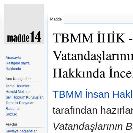
Madde
TBMM İHİK - 
Vatandaşlarını
Anasayfa
Rastgele sayfa
Hakkında İnce
Hakkında
Ana Kategoriler
Şuraya atla:
kullan
,
ara
Temel Terimler
TBMM İnsan Hakl
Hukuki Metinler
Sivil Toplum Kuruluşları
Tematik Dosyalar
tarafından hazırl
Raporlar
Sözlük
Vatandaşlarının B
Araçlar
Sayfaya bağlantılar