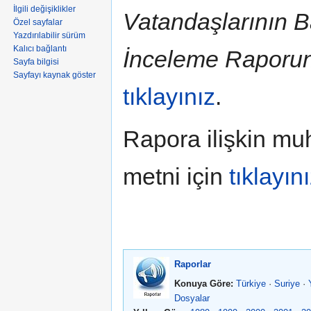
İlgili değişiklikler
Vatandaşlarının B
Özel sayfalar
Yazdırılabilir sürüm
Kalıcı bağlantı
İnceleme Raporu
Sayfa bilgisi
Sayfayı kaynak göster
tıklayınız
.
Rapora ilişkin mu
metni için
tıklayın
Raporlar
Konuya Göre:
Türkiye
·
Suriye
·
Dosyalar