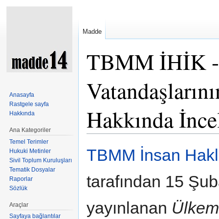
Madde
TBMM İHİK - 
Vatandaşlarını
Anasayfa
Rastgele sayfa
Hakkında İnc
Hakkında
Ana Kategoriler
Şuraya atla:
kullan
,
ara
Temel Terimler
TBMM İnsan Hakl
Hukuki Metinler
Sivil Toplum Kuruluşları
Tematik Dosyalar
tarafından 15 Şub
Raporlar
Sözlük
yayınlanan
Ülkem
Araçlar
Sayfaya bağlantılar