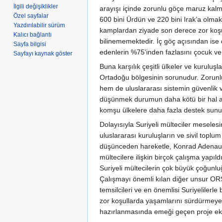
İlgili değişiklikler
arayışı içinde zorunlu göçe maruz kalma
Özel sayfalar
600 bini Ürdün ve 220 bini Irak’a olmak
Yazdırılabilir sürüm
kamplardan ziyade son derece zor koşul
Kalıcı bağlantı
bilinememektedir. İç göç açısından ise
Sayfa bilgisi
edenlerin %75’inden fazlasını çocuk ve 
Sayfayı kaynak göster
Buna karşılık çeşitli ülkeler ve kurulu
Ortadoğu bölgesinin sorunudur. Zorunlu 
hem de uluslararası sistemin güvenlik v
düşünmek durumun daha kötü bir hal alm
komşu ülkelere daha fazla destek sunu
Dolayısıyla Suriyeli mülteciler meseles
uluslararası kuruluşların ve sivil topl
düşünceden hareketle, Konrad Adenauer St
mültecilere ilişkin birçok çalışma yapıl
Suriyeli mültecilerin çok büyük çoğunlu
Çalışmayı önemli kılan diğer unsur ORSA
temsilcileri ve en önemlisi Suriyeliler
zor koşullarda yaşamlarını sürdürmeye
hazırlanmasında emeği geçen proje ekib