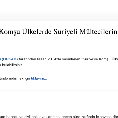
omşu Ülkelerde Suriyeli Mültecilerin
ezi (ORSAM)
tarafından Nisan 2014'da yayınlanan "Suriye’ye Komşu Ülkel
bulabilirsiniz.
ında indirmek için
tıklayınız
.
an barışçıl ve sivil halk ayaklanması geçen süre zarfında iç savaşa dönü