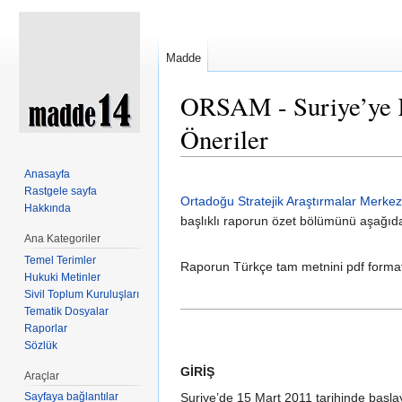
Madde
ORSAM - Suriye’ye K
Öneriler
Şuraya atla:
kullan
,
ara
Anasayfa
Rastgele sayfa
Ortadoğu Stratejik Araştırmalar Merk
Hakkında
başlıklı raporun özet bölümünü aşağıda 
Ana Kategoriler
Temel Terimler
Raporun Türkçe tam metnini pdf format
Hukuki Metinler
Sivil Toplum Kuruluşları
Tematik Dosyalar
Raporlar
Sözlük
GİRİŞ
Araçlar
Sayfaya bağlantılar
Suriye’de 15 Mart 2011 tarihinde başlay