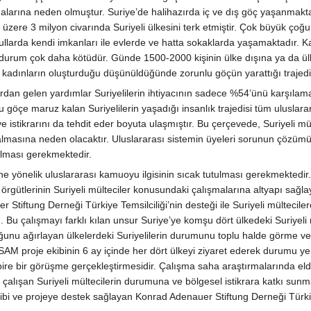
larına neden olmuştur. Suriye’de halihazırda iç ve dış göç yaşanmaktadı
 üzere 3 milyon civarında Suriyeli ülkesini terk etmiştir. Çok büyük çoğ
larda kendi imkanları ile evlerde ve hatta sokaklarda yaşamaktadır. Ka
 durum çok daha kötüdür. Günde 1500-2000 kişinin ülke dışına ya da ülke
kadınların oluşturduğu düşünüldüğünde zorunlu göçün yarattığı trajedi d
şlardan gelen yardımlar Suriyelilerin ihtiyacının sadece %54’ünü karşıl
göçe maruz kalan Suriyelilerin yaşadığı insanlık trajedisi tüm uluslarar
e istikrarını da tehdit eder boyuta ulaşmıştır. Bu çerçevede, Suriyeli 
asına neden olacaktır. Uluslararası sistemin üyeleri sorunun çözümü içi
lması gerekmektedir.
ine yönelik uluslararası kamuoyu ilgisinin sıcak tutulması gerekmektedi
um örgütlerinin Suriyeli mülteciler konusundaki çalışmalarına altyapı sa
iftung Derneği Türkiye Temsilciliği’nin desteği ile Suriyeli mültecilere 
dı. Bu çalışmayı farklı kılan unsur Suriye’ye komşu dört ülkedeki Suriyel
ğunu ağırlayan ülkelerdeki Suriyelilerin durumunu toplu halde görme ve 
M proje ekibinin 6 ay içinde her dört ülkeyi ziyaret ederek durumu yerin
le bire bir görüşme gerçekleştirmesidir. Çalışma saha araştırmalarında 
 çalışan Suriyeli mültecilerin durumuna ve bölgesel istikrara katkı s
i ve projeye destek sağlayan Konrad Adenauer Stiftung Derneği Türkiye