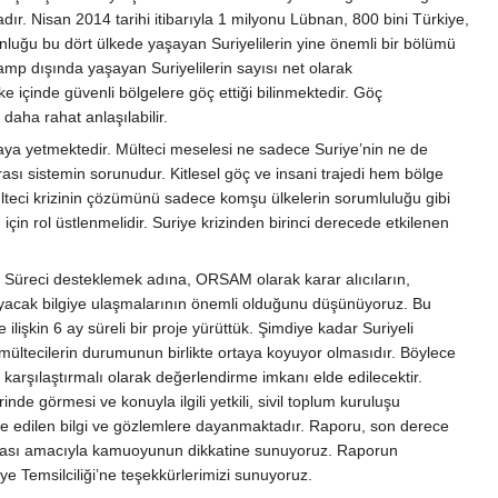
r. Nisan 2014 tarihi itibarıyla 1 milyonu Lübnan, 800 bini Türkiye,
unluğu bu dört ülkede yaşayan Suriyelilerin yine önemli bir bölümü
mp dışında yaşayan Suriyelilerin sayısı net olarak
 içinde güvenli bölgelere göç ettiği bilinmektedir. Göç
aha rahat anlaşılabilir.
amaya yetmektedir. Mülteci meselesi ne sadece Suriye’nin ne de
ası sistemin sorunudur. Kitlesel göç ve insani trajedi hem bölge
mülteci krizinin çözümünü sadece komşu ülkelerin sorumluluğu gibi
n rol üstlenmelidir. Suriye krizinden birinci derecede etkilenen
r. Süreci desteklemek adına, ORSAM olarak karar alıcıların,
ğlayacak bilgiye ulaşmalarının önemli olduğunu düşünüyoruz. Bu
ilişkin 6 ay süreli bir proje yürüttük. Şimdiye kadar Suriyeli
i mültecilerin durumunun birlikte ortaya koyuyor olmasıdır. Böylece
karşılaştırmalı olarak değerlendirme imkanı elde edilecektir.
de görmesi ve konuyla ilgili yetkili, sivil toplum kuruluşu
elde edilen bilgi ve gözlemlere dayanmaktadır. Raporu, son derece
unması amacıyla kamuoyunun dikkatine sunuyoruz. Raporun
 Temsilciliği’ne teşekkürlerimizi sunuyoruz.