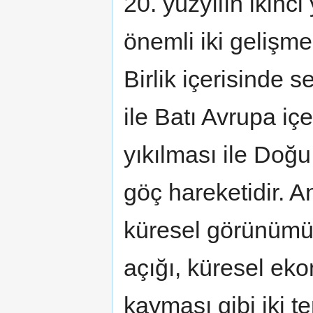
20. yüzyılın ikinc
önemli iki gelişme
Birlik içerisinde 
ile Batı Avrupa i
yıkılması ile Doğ
göç hareketidir.
küresel görünümü 
açığı, küresel ek
kayması gibi iki t