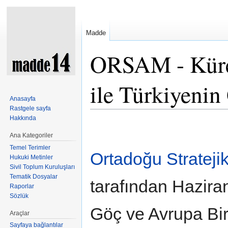
Madde
ORSAM - Küres
ile Türkiyenin
Anasayfa
Rastgele sayfa
Şuraya atla:
kullan
,
ara
Hakkında
Ana Kategoriler
Temel Terimler
Ortadoğu Strateji
Hukuki Metinler
Sivil Toplum Kuruluşları
Tematik Dosyalar
tarafından Hazira
Raporlar
Sözlük
Göç ve Avrupa Birl
Araçlar
Sayfaya bağlantılar