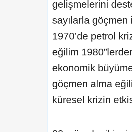
gelişmelerini des
sayılarla göçmen i
1970’de petrol kri
eğilim 1980”lerde
ekonomik büyümey
göçmen alma eğili
küresel krizin etkis