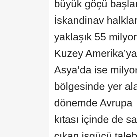
büyük göçü başlam
İskandinav halklar
yaklaşık 55 milyo
Kuzey Amerika’ya 
Asya’da ise milyon
bölgesinde yer ala
dönemde Avrupa
kıtası içinde de s
çıkan işgücü taleb