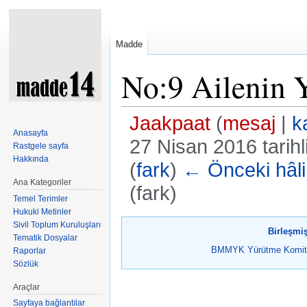
Madde
No:9 Ailenin 
Jaakpaat
(
mesaj
|
k
Anasayfa
27 Nisan 2016 tarih
Rastgele sayfa
Hakkında
(
fark
)
← Önceki hâli
Ana Kategoriler
(fark)
Temel Terimler
Şuraya atla:
kullan
,
ara
Hukuki Metinler
Sivil Toplum Kuruluşları
Birleşmiş
Tematik Dosyalar
BMMYK Yürütme Komit
Raporlar
Sözlük
Araçlar
Sayfaya bağlantılar