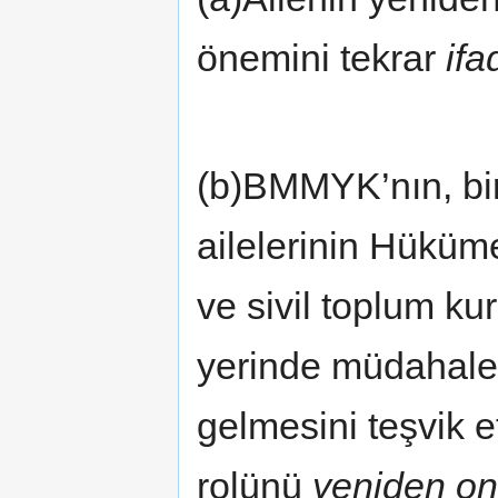
önemini tekrar
ifa
(b)BMMYK’nın, bir
ailelerinin Hüküme
ve sivil toplum ku
yerinde müdahalel
gelmesini teşvik
rolünü
yeniden on