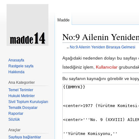
Madde
No:9 Ailenin Yeniden
←
No:9 Ailenin Yeniden Biraraya Gelmesi
Şuraya atla:
kullan
,
ara
Aşağıdaki nedenden dolayı bu sayfayı d
Anasayfa
Rastgele sayfa
İstediğiniz işlem,
Kullanıcılar
grubundaki 
Hakkında
Bu sayfanın kaynağını görebilir ve kopya
Ana Kategoriler
Temel Terimler
Hukuki Metinler
Sivil Toplum Kuruluşları
Tematik Dosyalar
Raporlar
Sözlük
Araçlar
Sayfaya bağlantılar