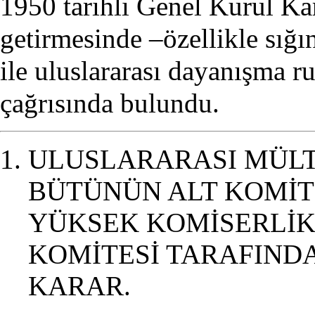
1950 tarihli Genel Kurul Ka
getirmesinde –özellikle sı
ile uluslararası dayanışma r
çağrısında bulundu.
ULUSLARARASI MÜLTE
BÜTÜNÜN ALT KOMİTE
YÜKSEK KOMİSERLİ
KOMİTESİ TARAFIND
KARAR.