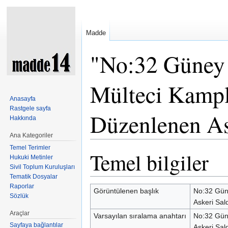
Madde
"No:32 Güney 
Mülteci Kampl
Anasayfa
Rastgele sayfa
Düzenlenen Ask
Hakkında
Ana Kategoriler
Şuraya atla:
kullan
,
ara
Temel Terimler
Temel bilgiler
Hukuki Metinler
Sivil Toplum Kuruluşları
Tematik Dosyalar
Raporlar
Görüntülenen başlık
No:32 Güne
Sözlük
Askeri Sald
Araçlar
Varsayılan sıralama anahtarı
No:32 Güne
Sayfaya bağlantılar
Askeri Sald