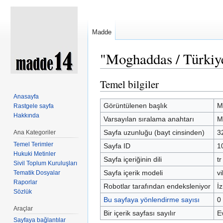
Madde
"Moghaddas / Türkiye
Şuraya atla:
kullan
,
ara
Temel bilgiler
Anasayfa
Görüntülenen başlık
M
Rastgele sayfa
Hakkında
Varsayılan sıralama anahtarı
M
Sayfa uzunluğu (bayt cinsinden)
3
Ana Kategoriler
Temel Terimler
Sayfa ID
1
Hukuki Metinler
Sayfa içeriğinin dili
tr
Sivil Toplum Kuruluşları
Sayfa içerik modeli
vi
Tematik Dosyalar
Raporlar
Robotlar tarafından endeksleniyor
İz
Sözlük
Bu sayfaya yönlendirme sayısı
0
Araçlar
Bir içerik sayfası sayılır
E
Sayfaya bağlantılar