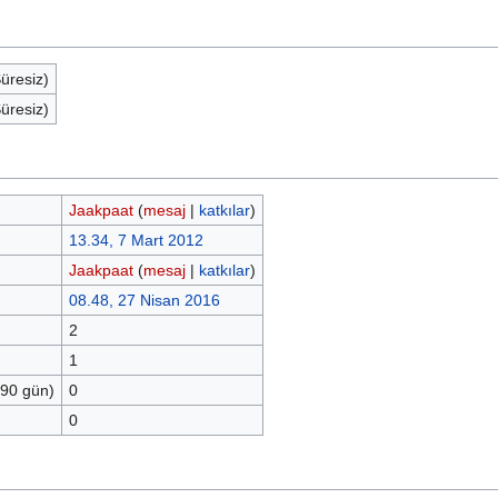
Süresiz)
Süresiz)
Jaakpaat
(
mesaj
|
katkılar
)
13.34, 7 Mart 2012
Jaakpaat
(
mesaj
|
katkılar
)
08.48, 27 Nisan 2016
2
1
 90 gün)
0
0