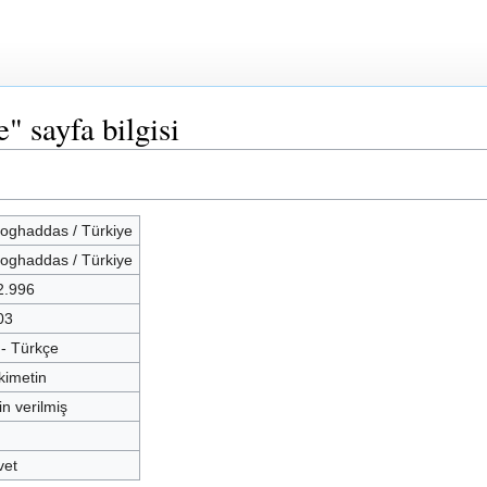
" sayfa bilgisi
oghaddas / Türkiye
oghaddas / Türkiye
2.996
03
 - Türkçe
kimetin
in verilmiş
vet