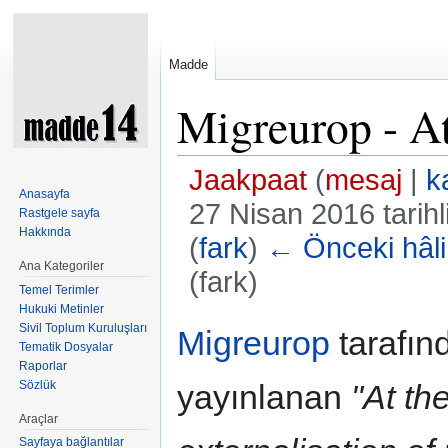
Madde
Migreurop - A
Jaakpaat
(
mesaj
|
k
Anasayfa
27 Nisan 2016 tarih
Rastgele sayfa
Hakkında
(
fark
)
← Önceki hâli
Ana Kategoriler
(fark)
Temel Terimler
Şuraya atla:
kullan
,
ara
Hukuki Metinler
Sivil Toplum Kuruluşları
Migreurop
tarafın
Tematik Dosyalar
Raporlar
Sözlük
yayınlanan
"At th
Araçlar
Sayfaya bağlantılar