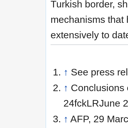
Turkish border, s
mechanisms that 
extensively to dat
↑
See press re
↑
Conclusions 
24fckLRJune 2
↑
AFP, 29 Mar