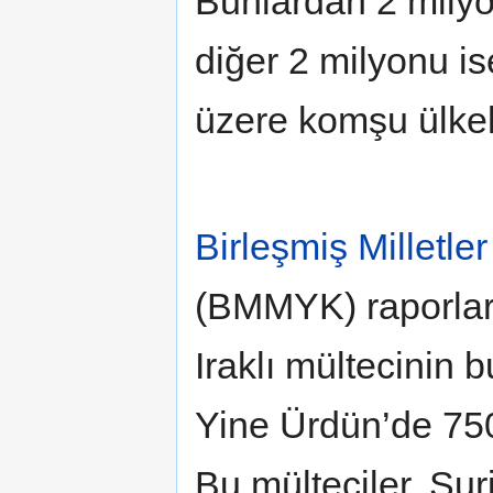
Bunlardan 2 milyon
diğer 2 milyonu i
üzere komşu ülkeler
Birleşmiş Milletle
(BMMYK) raporları
Iraklı mültecinin 
Yine Ürdün’de 750
Bu mülteciler, Sur