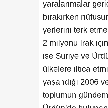
yaralanmalar geri
bırakırken nüfusu
yerlerini terk etm
2 milyonu Irak içi
ise Suriye ve Ür
ülkelere iltica etm
yaşandığı 2006 ve
toplumun gündemi
Ürdün’de bulunan I