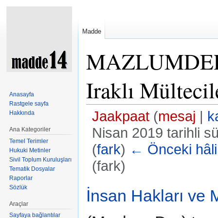
Madde
MAZLUMDER - 
Iraklı Mülteci
Anasayfa
Rastgele sayfa
Jaakpaat
(
mesaj
|
k
Hakkında
Nisan 2019 tarihli s
Ana Kategoriler
Temel Terimler
(
fark
)
← Önceki hâli
Hukuki Metinler
Sivil Toplum Kuruluşları
(fark)
Tematik Dosyalar
Şuraya atla:
kullan
,
ara
Raporlar
Sözlük
İnsan Hakları ve
Araçlar
Sayfaya bağlantılar