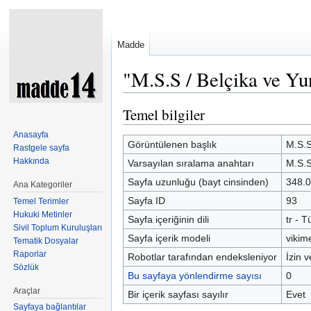
Madde
"M.S.S / Belçika ve Yun
Şuraya atla:
kullan
,
ara
Temel bilgiler
Anasayfa
Görüntülenen başlık
M.S.S
Rastgele sayfa
Hakkında
Varsayılan sıralama anahtarı
M.S.S
Sayfa uzunluğu (bayt cinsinden)
348.
Ana Kategoriler
Sayfa ID
93
Temel Terimler
Hukuki Metinler
Sayfa içeriğinin dili
tr - T
Sivil Toplum Kuruluşları
Sayfa içerik modeli
vikim
Tematik Dosyalar
Raporlar
Robotlar tarafından endeksleniyor
İzin v
Sözlük
Bu sayfaya yönlendirme sayısı
0
Araçlar
Bir içerik sayfası sayılır
Evet
Sayfaya bağlantılar