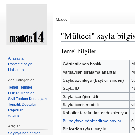
Madde
"Mülteci" sayfa bilgis
Şuraya atla:
kullan
,
ara
Temel bilgiler
Anasayfa
Görüntülenen başlık
M
Rastgele sayfa
Hakkında
Varsayılan sıralama anahtarı
M
Sayfa uzunluğu (bayt cinsinden)
3
Ana Kategoriler
Temel Terimler
Sayfa ID
4
Hukuki Metinler
Sayfa içeriğinin dili
tr
Sivil Toplum Kuruluşları
Sayfa içerik modeli
vi
Tematik Dosyalar
Raporlar
Robotlar tarafından endeksleniyor
İz
Sözlük
Bu sayfaya yönlendirme sayısı
0
Araçlar
Bir içerik sayfası sayılır
E
Sayfaya bağlantılar