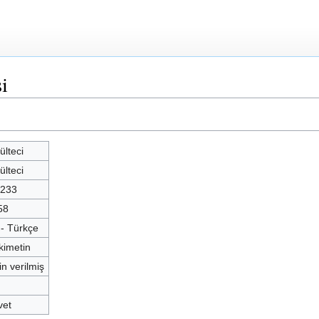
i
ülteci
ülteci
.233
58
 - Türkçe
kimetin
in verilmiş
vet