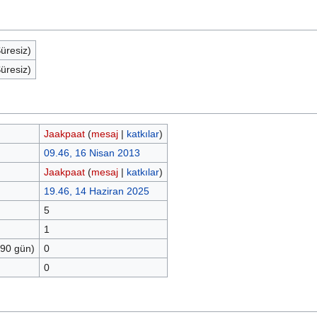
Süresiz)
Süresiz)
Jaakpaat
(
mesaj
|
katkılar
)
09.46, 16 Nisan 2013
Jaakpaat
(
mesaj
|
katkılar
)
19.46, 14 Haziran 2025
5
1
 90 gün)
0
0