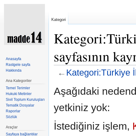
Kategori
Kategori:Türki
sayfasının kay
Anasayfa
Rastgele sayfa
←
Kategori:Türkiye 
Hakkında
Şuraya atla:
kullan
,
ara
Ana Kategoriler
Aşağıdaki nedende
Temel Terimler
Hukuki Metinler
Sivil Toplum Kuruluşları
yetkiniz yok:
Tematik Dosyalar
Raporlar
Sözlük
İstediğiniz işlem,
Araçlar
Sayfaya bağlantılar