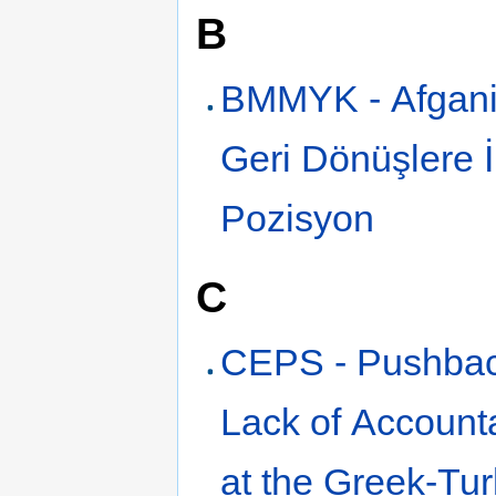
B
BMMYK - Afgani
Geri Dönüşlere İ
Pozisyon
C
CEPS - Pushba
Lack of Accounta
at the Greek-Tur