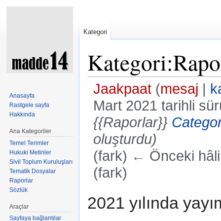
Kategori
Kategori:Rapo
Jaakpaat
(
mesaj
|
k
Anasayfa
Mart 2021 tarihli s
Rastgele sayfa
Hakkında
{{Raporlar}}
Categor
Ana Kategoriler
oluşturdu)
Temel Terimler
(fark) ← Önceki hâli 
Hukuki Metinler
Sivil Toplum Kuruluşları
(fark)
Tematik Dosyalar
Raporlar
Şuraya atla:
kullan
,
ara
Sözlük
2021 yılında yayı
Araçlar
Sayfaya bağlantılar