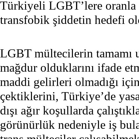
Türkiyeli LGBT’lere oranla
transfobik şiddetin hedefi ol
LGBT mültecilerin tamamı u
mağdur olduklarını ifade etm
maddi gelirleri olmadığı içi
çektiklerini, Türkiye’de yasa
dışı ağır koşullarda çalıştıkl
görünürlük nedeniyle iş bula
trans mülteciler çalışabilmek