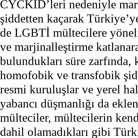
CYCKİD’leri nedeniyle maru
şiddetten kaçarak Türkiye’y
de LGBTİ mültecilere yöneli
ve marjinalleştirme katlana
bulundukları süre zarfında, 
homofobik ve transfobik şid
resmi kuruluşlar ve yerel hal
yabancı düşmanlığı da ekle
mülteciler, mültecilerin ken
dahil olamadıkları gibi Türk