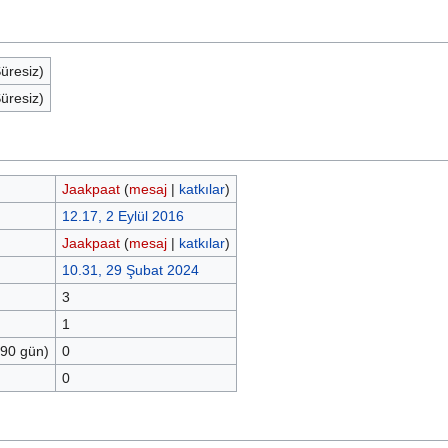
Süresiz)
Süresiz)
Jaakpaat
(
mesaj
|
katkılar
)
12.17, 2 Eylül 2016
Jaakpaat
(
mesaj
|
katkılar
)
10.31, 29 Şubat 2024
3
1
 90 gün)
0
0