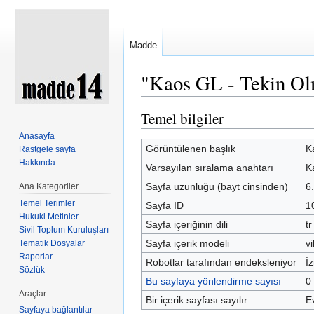
Madde
"Kaos GL - Tekin Olm
Şuraya atla:
kullan
,
ara
Temel bilgiler
Anasayfa
Görüntülenen başlık
K
Rastgele sayfa
Hakkında
Varsayılan sıralama anahtarı
K
Sayfa uzunluğu (bayt cinsinden)
6
Ana Kategoriler
Temel Terimler
Sayfa ID
1
Hukuki Metinler
Sayfa içeriğinin dili
tr
Sivil Toplum Kuruluşları
Sayfa içerik modeli
vi
Tematik Dosyalar
Raporlar
Robotlar tarafından endeksleniyor
İz
Sözlük
Bu sayfaya yönlendirme sayısı
0
Araçlar
Bir içerik sayfası sayılır
E
Sayfaya bağlantılar