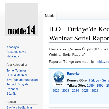
Madde
ILO - Türkiye’de Koop
Webinar Serisi Rapo
Şuraya atla:
kullan
,
ara
Anasayfa
Uluslararası Çalışma Örgütü (ILO) ve Ge
Rastgele sayfa
Webinar Serisi Raporu”
Hakkında
Raporun Türkçe tam metni için
tıklayın
Ana Kategoriler
Temel Terimler
Raporlar
Hukuki Metinler
Sivil Toplum Kuruluşları
Konuya Göre:
Türkiye
·
Suri
Tematik Dosyalar
Yıllara Göre:
1989
·
1999
·
2
Raporlar
2022
·
2023
·
2024
·
2025
·
2026
Sözlük
Araçlar
Sayfaya bağlantılar