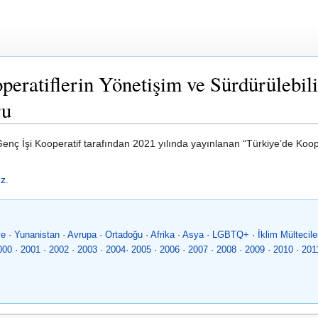
eratiflerin Yönetişim ve Sürdürülebilir
ru
nç İşi Kooperatif tarafından 2021 yılında yayınlanan “Türkiye’de Koopera
ız.
ye
·
Yunanistan
·
Avrupa
·
Ortadoğu
·
Afrika
·
Asya
·
LGBTQ+
·
İklim Mültecile
000
·
2001
·
2002
·
2003
·
2004
·
2005
·
2006
·
2007
·
2008
·
2009
·
2010
·
201