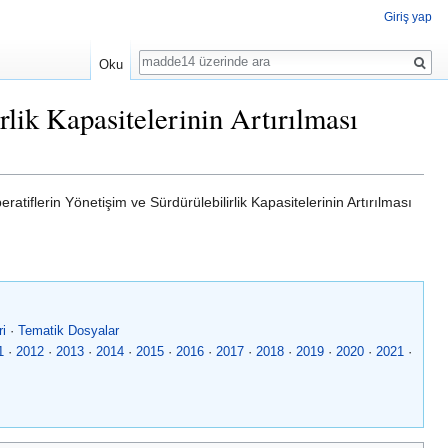
Giriş yap
Ara
Oku
lik Kapasitelerinin Artırılması
tiflerin Yönetişim ve Sürdürülebilirlik Kapasitelerinin Artırılması
ri
·
Tematik Dosyalar
1
·
2012
·
2013
·
2014
·
2015
·
2016
·
2017
·
2018
·
2019
·
2020
·
2021
·