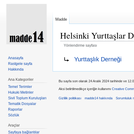
Madde
Helsinki Yurttaşlar 
Yönlendirme sayfası
Şuraya atla:
kullan
,
ara
Şuraya yönlendir:
Yurttaşlık Derneği
Anasayfa
Rastgele sayfa
Hakkında
Ana Kategoriler
Bu sayfa son olarak 24 Aralık 2024 tarihinde ve 12.0
Temel Terimler
Aksi belirtilmedikçe içeriğin kullanımı
Creative Comm
Hukuki Metinler
Sivil Toplum Kuruluşları
Gizlilik politikası
madde14 hakkında
Sorumluluk 
Tematik Dosyalar
Raporlar
Sözlük
Araçlar
Sayfaya bağlantılar