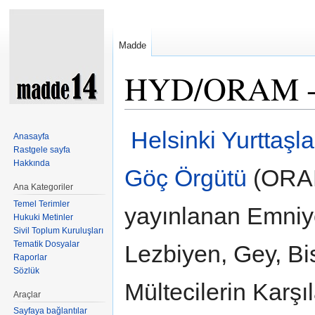
Madde
HYD/ORAM - E
Şuraya atla:
kullan
,
ara
Helsinki Yurttaşl
Anasayfa
Rastgele sayfa
Hakkında
Göç Örgütü
(ORAM
Ana Kategoriler
Temel Terimler
yayınlanan Emniye
Hukuki Metinler
Sivil Toplum Kuruluşları
Tematik Dosyalar
Lezbiyen, Gey, Bi
Raporlar
Sözlük
Mültecilerin Karşıl
Araçlar
Sayfaya bağlantılar