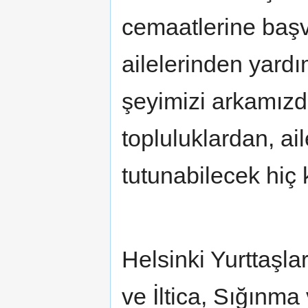
cemaatlerine başvu
ailelerinden yardı
şeyimizi arkamızd
topluluklardan, a
tutunabilecek hiç
Helsinki Yurttaşl
ve İltica, Sığınm