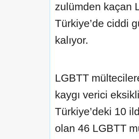
zulümden kaçan LG
Türkiye’de ciddi g
kalıyor.
LGBTT mülteciler
kaygı verici eksikl
Türkiye’deki 10 i
olan 46 LGBTT mül