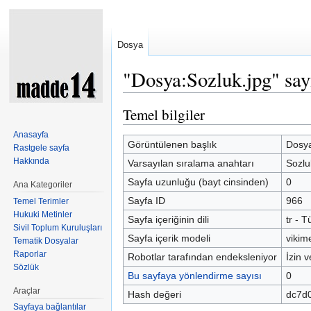
Dosya
"Dosya:Sozluk.jpg" sayf
Şuraya atla:
kullan
,
ara
Temel bilgiler
Anasayfa
Görüntülenen başlık
Dosya
Rastgele sayfa
Hakkında
Varsayılan sıralama anahtarı
Sozlu
Sayfa uzunluğu (bayt cinsinden)
0
Ana Kategoriler
Sayfa ID
966
Temel Terimler
Hukuki Metinler
Sayfa içeriğinin dili
tr - T
Sivil Toplum Kuruluşları
Sayfa içerik modeli
vikim
Tematik Dosyalar
Raporlar
Robotlar tarafından endeksleniyor
İzin v
Sözlük
Bu sayfaya yönlendirme sayısı
0
Araçlar
Hash değeri
dc7d
Sayfaya bağlantılar