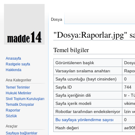
Dosya
"Dosya:Raporlar.jpg" sa
Şuraya atla:
kullan
,
ara
Temel bilgiler
Anasayfa
Görüntülenen başlık
Dosya
Rastgele sayfa
Hakkında
Varsayılan sıralama anahtarı
Rapor
Sayfa uzunluğu (bayt cinsinden)
0
Ana Kategoriler
Sayfa ID
744
Temel Terimler
Hukuki Metinler
Sayfa içeriğinin dili
tr - T
Sivil Toplum Kuruluşları
Sayfa içerik modeli
vikim
Tematik Dosyalar
Raporlar
Robotlar tarafından endeksleniyor
İzin v
Sözlük
Bu sayfaya yönlendirme sayısı
0
Araçlar
Hash değeri
ae90
Sayfaya bağlantılar