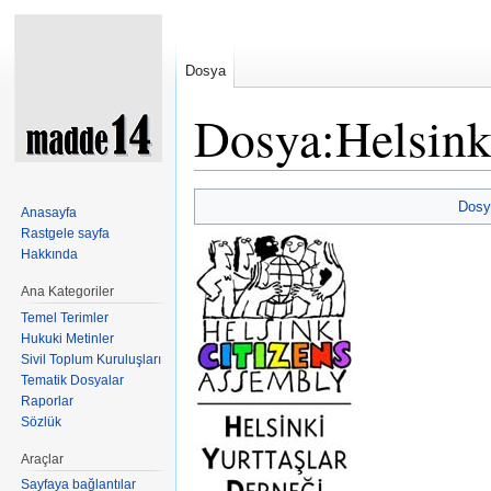
Dosya
Dosya:Helsink
Şuraya atla:
kullan
,
ara
Dosy
Anasayfa
Rastgele sayfa
Hakkında
Ana Kategoriler
Temel Terimler
Hukuki Metinler
Sivil Toplum Kuruluşları
Tematik Dosyalar
Raporlar
Sözlük
Araçlar
Sayfaya bağlantılar