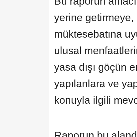
Bu raporun amacı,
yerine getirmeye, 
müktesebatına uy
ulusal menfaatler
yasa dışı göçün 
yapılanlara ve ya
konuyla ilgili mevc
Raporun bu aland