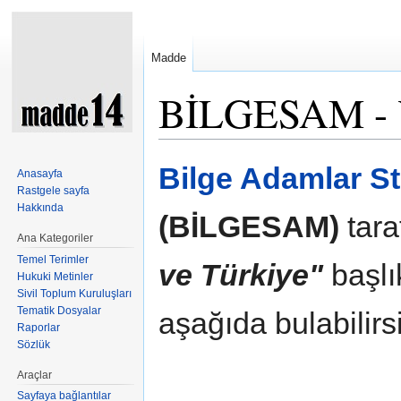
Madde
BİLGESAM - Y
Şuraya atla:
kullan
,
ara
Bilge Adamlar St
Anasayfa
Rastgele sayfa
Hakkında
(BİLGESAM)
tara
Ana Kategoriler
Temel Terimler
ve Türkiye"
başlı
Hukuki Metinler
Sivil Toplum Kuruluşları
Tematik Dosyalar
aşağıda bulabilirsi
Raporlar
Sözlük
Araçlar
Sayfaya bağlantılar